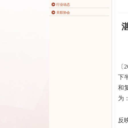
行业动态
关联协会
〔
下
和
为：
反