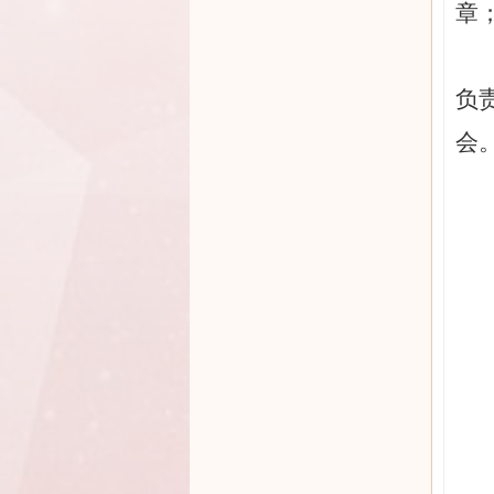
章
负
会